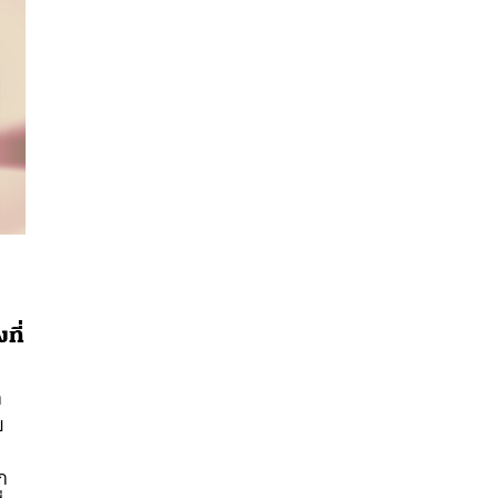
ที่
นหา
ก
SHARE
TWEET
LINE
EMAIL
ย
ก