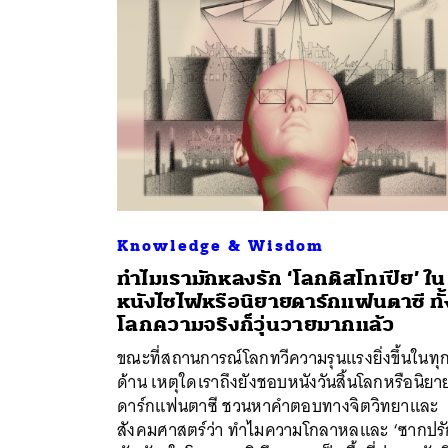
Knowledge & Wisdom
ทำไมเรามักหลงรัก ‘โลกดิสโทเปีย’ ใน
หนังไซไฟหรือนิยายดาร์กแฟนตาซี ทั้ง
โลกความจริงก็วุ่นวายมากแล้ว
ค้
ขณะที่สถานการณ์โลกทวีความรุนแรงยิ่งขึ้นในทุ
ด้าน เหตุใดเราถึงยังชอบหนังวันสิ้นโลกหรือนิยา
ดาร์กแฟนตาซี ชวนหาคำตอบทางจิตวิทยาและ
สังคมศาสตร์ว่า ทำไมความโกลาหลและ ‘ซากปรั