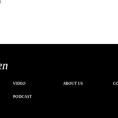
่
en
VIDEO
ABOUT US
C
PODCAST