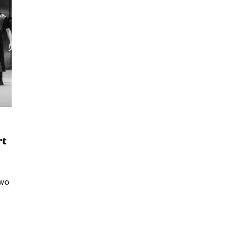
นหา
rt
SHARE
TWEET
LINE
EMAIL
Two