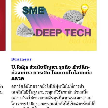
Business
U.Reka ร่วมไขปัญหา ธุรกิจ ค้าปลีก-
ท่องเที่ยว-การเงิน โดนเทคโนโลยีแย่ง
นหา
ตลาด
SHARE
TWEET
LINE
EMAIL
สตาร์ตอัปไทยอาจยังไม่ได้มุ่งเน้นไปที่การนำ
่า
เทคโนโลยีขั้นสูงมาประยุกต์ใช้มากนัก ส่วนหนึ่ง
้น
เพราะต้องใช้เวลาและเงินทุนที่มากพอสมควร แต่
โครงการ U.Reka จะช่วยผลักดันให้เกิดสตาร์ตอัปที่