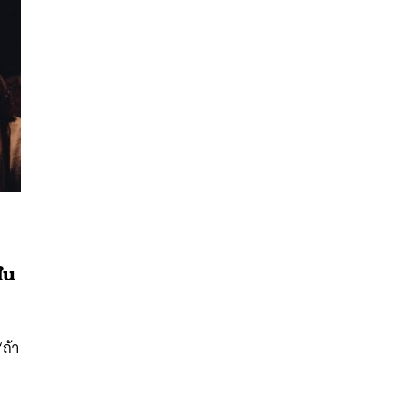
นหา
ใน
SHARE
TWEET
LINE
EMAIL
อ
‘ถ้า