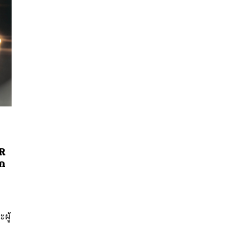
R
นหา
รก
SHARE
TWEET
LINE
EMAIL
ผู้