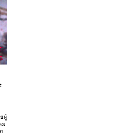
t
นหา
ผู้
SHARE
TWEET
LINE
EMAIL
้อม
าย