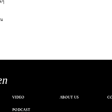
ใดๆ
าน
en
VIDEO
ABOUT US
C
PODCAST