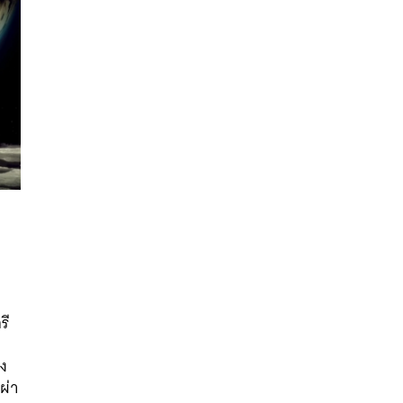
นหา
SHARE
TWEET
LINE
EMAIL
รี
ิง
ผ่า