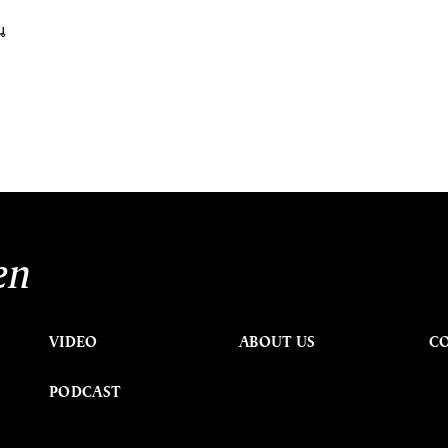
น
en
VIDEO
ABOUT US
C
PODCAST