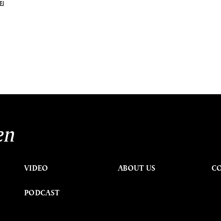
วย
en
VIDEO
ABOUT US
C
PODCAST