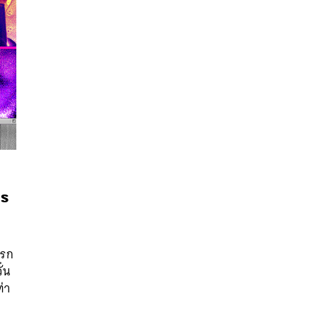
กร
นหา
แรก
SHARE
TWEET
LINE
EMAIL
่น
่า
ก