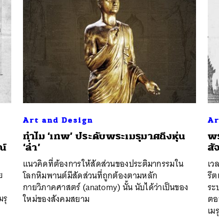
Art and Design
Ar
ทำไม ‘เทพ’ ประดับพระเมรุมาศถึงหุ่น
พร
ณ์
‘ล่ำ’
สั
แนวคิดที่ต้องการให้สัดส่วนของประติมากรรมใน
เว
นหา
ย
โลกหิมพานต์มีสัดส่วนที่ถูกต้องตามหลัก
รีต
SHARE
TWEET
LINE
EMAIL
ด
กายวิภาคศาสตร์ (anatomy) นั้น นับได้ว่าเป็นของ
ระบ
มรุ
ใหม่ของสังคมสยาม
ตอบ
เมร