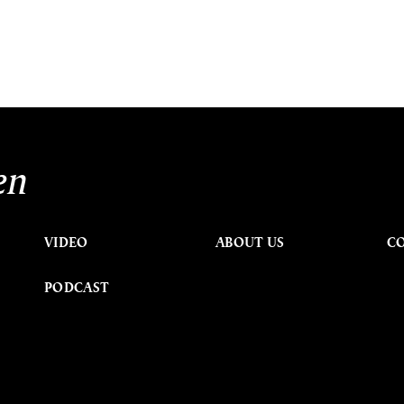
en
VIDEO
ABOUT US
C
PODCAST