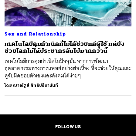
ค้นหา
SHARE
TWEET
LINE
EMAIL
Sex and Relationship
เทคโนโลยีคุมกำเนิดที่ไม่ได้ช่วยแค่ผู้ใช้ แต่ยัง
ช่วยโลกไม่ให้ประชากรล้นไปมากกว่านี้
เทคโนโลยีการคุมกำเนิดในปัจจุบัน จากการพัฒนา
อุตสาหกรรมทางการแพทย์อย่างต่อเนื่อง ที่จะช่วยให้คุณและ
คู่รับผิดชอบตัวเองและสังคมได้ง่ายๆ
โดย
ฌาณัฐย์ สิทธิปรีดานันท์
FOLLOW US