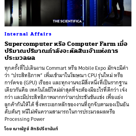
ค้นหา
Internal Affairs
SHARE
TWEET
LINE
EMAIL
Supercomputer หรือ Computer Farm เมื่อ
ปริมาณปริมาณกำลังจะตัดสินเจ้าแห่งการ
ประมวลผล
ทุกครั้งที่ไปเดินงาน Commart หรือ Mobile Expo มักจะมีคำ
ว่า “ประสิทธิภาพ” เพิ่มเข้ามาในโฆษณา CPU รุ่นใหม่ หรือ
การ์ดจอ (GPU) เรือธง และทุกงานจะมีสิ่งหนึ่งที่เป็นรากฐาน
เดียวกันคือ เทคโนโลยีใหม่ล่าสุดที่จะต้องมีอะไรที่ดีกว่า เจ๋ง
กว่า และมีประสิทธิภาพมากกว่ามาประชันขันแข่ง เพื่อแย่ง
ลูกค้ากันให้ได้ ซึ่งพระเอกหลักของงานที่ถูกจับตามองเป็นอัน
ดับต้นๆ หนีไม่พ้นความสามารถในการประมวลผลหรือ
Processing Power
โดย
ฌาณัฐย์ สิทธิปรีดานันท์