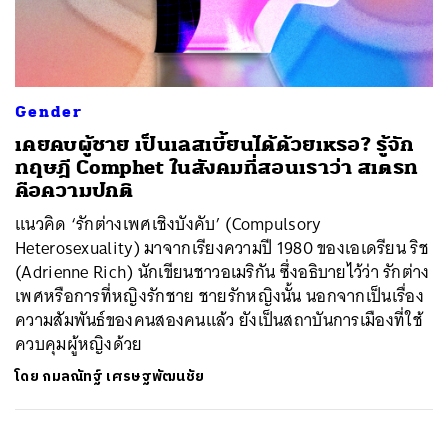
ค้นหา
Gender
SHARE
TWEET
LINE
EMAIL
เคยคบผู้ชาย เป็นเลสเบี้ยนได้ด้วยเหรอ? รู้จัก
ทฤษฎี Comphet ในสังคมที่สอนเราว่า สเตรท
คือความปกติ
แนวคิด ‘รักต่างเพศเชิงบังคับ’ (Compulsory
Heterosexuality) มาจากเรียงความปี 1980 ของเอเดรียน ริช
(Adrienne Rich) นักเขียนชาวอเมริกัน ซึ่งอธิบายไว้ว่า รักต่าง
เพศหรือการที่หญิงรักชาย ชายรักหญิงนั้น นอกจากเป็นเรื่อง
ความสัมพันธ์ของคนสองคนแล้ว ยังเป็นสถาบันการเมืองที่ใช้
ควบคุมผู้หญิงด้วย
โดย
กมลณัทฐ์ เศรษฐพัฒนชัย