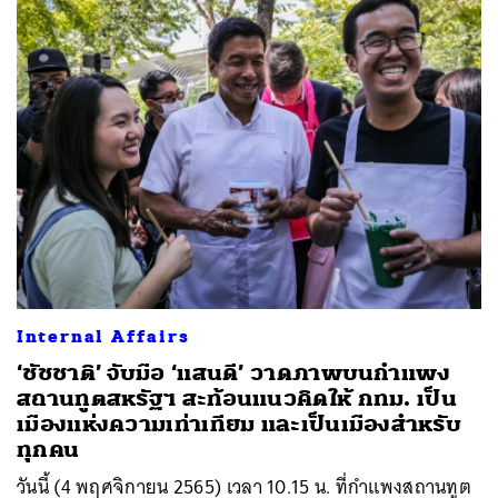
SHARE
TWEET
LINE
EMAIL
Internal Affairs
‘ชัชชาติ’ จับมือ ‘แสนดี’ วาดภาพบนกำแพง
สถานทูตสหรัฐฯ สะท้อนแนวคิดให้ กทม. เป็น
เมืองแห่งความเท่าเทียม และเป็นเมืองสำหรับ
ทุกคน
วันนี้ (4 พฤศจิกายน 2565) เวลา 10.15 น. ที่กำแพงสถานทูต