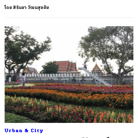
โดย
สิรินยา วัฒนสุขชัย
Urban & City