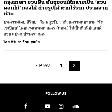
กรุงเทพฯ ชวนฝัน ผันชุมชนให้กลายเป็น ‘สวน
ดอกไม้’ มองได้ ถ่ายรูปได้ หากไร้ราก ปราศจาก
ชีวิต
บทความโดย สิรินยา วัฒนสุขชัย ว่าด้วยความพยายาม ‘จัด
ระเบียบ’ โดยกรุงเทพมหานคร (กทม.) ให้เป็นดิสนีย์แลนด์
สวย แปลก ปราศจากคน
โดย
สิรินยา วัฒนสุขชัย
‹
Prev
1
2
FOLLOW US