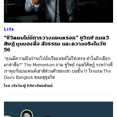
Life
“ชีวิตผมไม่มีการวางแผนหรอก” ชูวิทย์ กมลวิ
ศิษฎ์ มุมมองสื่อ สัจธรรม และความจริงในวัย
56
“คุณมีความฝันว่าจะไปนั่งเรือยอชต์ไม่ใช่เหรอ ทำไมถึงเลือก
มาทำสื่อ?” The Momentum ถาม ชูวิทย์ กมลวิศิษฎ์ ระหว่างที่
เราคุยกันบนเพนต์เฮาส์ส่วนตัวของเขา บนชั้น 11 โรงแรม The
Davis Bangkok ซอยสุขุมวิท
โดย
วชิรวิชญ์ กิติชาติพรพัฒน์