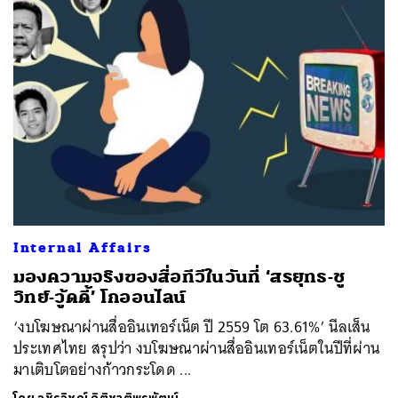
ค้นหา
SHARE
TWEET
LINE
EMAIL
Internal Affairs
มองความจริงของสื่อทีวีในวันที่ ‘สรยุทธ-ชู
วิทย์-วู้ดดี้’ โกออนไลน์
‘งบโฆษณาผ่านสื่ออินเทอร์เน็ต ปี 2559 โต 63.61%’ นีลเส็น
ประเทศไทย สรุปว่า งบโฆษณาผ่านสื่ออินเทอร์เน็ตในปีที่ผ่าน
มาเติบโตอย่างก้าวกระโดด ...