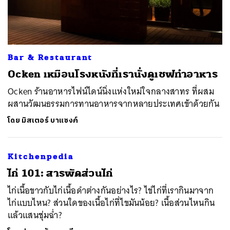
Bar & Restaurant
ค้นหา
Ocken เหมือนโรงหนังที่เรานั่งดูเชฟทำอาหาร
SHARE
TWEET
LINE
EMAIL
Ocken ร้านอาหารไฟน์ไดน์นิ่งแห่งใหม่ใจกลางสาทร ที่ผสม
ผสานวัฒนธรรมการทานอาหารจากหลายประเทศเข้าด้วยกัน
โดย
มิสเตอร์ บาแซงค์
Kitchenpedia
ไก่ 101: สารพัดส่วนไก่
ไก่เนื้อขาวกับไก่เนื้อดำต่างกันอย่างไร? ไข่ไก่ที่เรากินมาจาก
ไก่แบบไหน? ส่วนใดของเนื้อไก่ที่ไขมันน้อย? เนื้อส่วนไหนกิน
แล้วแสนชุ่มฉ่ำ?