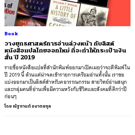
ค้นหา
SHARE
TWEET
LINE
EMAIL
Book
วางยุทธศาสตร์การอ่านล่วงหน้า กับลิสต์
หนังสือแปลไทยออกใหม่ ที่จะทำให้กระเป๋าเงิน
สั่น ปี 2019
รายชื่อหนังสือแปลที่สำนักพิมพ์ออกมาเปิดเผยว่าจะตีพิมพ์ใน
ปี 2019 นี้ ล้วนแต่น่าจดเข้ารายการเตรียมอ่านทั้งนั้น เราขอ
แบ่งออกมาเป็นลิสต์สำหรับคอวรรณกรรม สายวิทย์อ่านสนุก
และกลุ่มคนที่อ่านเพื่อมีความหวังกับชีวิตและสังคมที่ดีกว่าปี
ก่อนๆ
โดย
ณัฐกานต์ อมาตยกุล