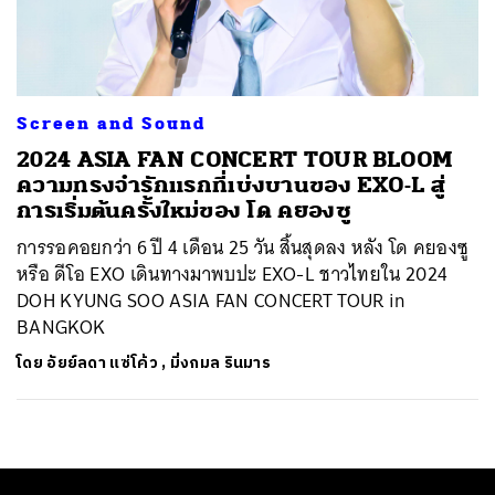
ค้นหา
SHARE
TWEET
LINE
EMAIL
Screen and Sound
2024 ASIA FAN CONCERT TOUR BLOOM
ความทรงจำรักแรกที่เบ่งบานของ EXO-L สู่
การเริ่มต้นครั้งใหม่ของ โด คยองซู
การรอคอยกว่า 6 ปี 4 เดือน 25 วัน สิ้นสุดลง หลัง โด คยองซู
หรือ ดีโอ EXO เดินทางมาพบปะ EXO-L ชาวไทยใน 2024
DOH KYUNG SOO ASIA FAN CONCERT TOUR in
BANGKOK
โดย
อัยย์ลดา แซ่โค้ว
,
มิ่งกมล รินมาร