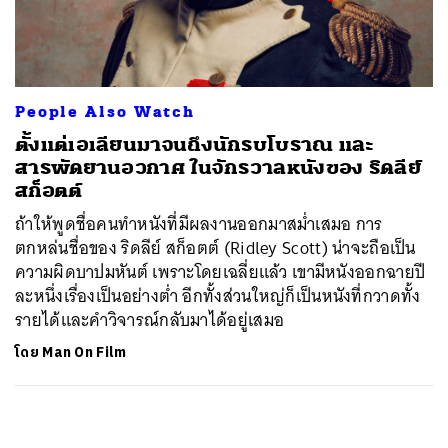
ค้นหา
SHARE
TWEET
LINE
EMAIL
People Also Watch
ตั้งแต่เอเลียนมาจนถึงนักรบโบราณ และ
สารพัดยานอวกาศ ในจักรวาลหนังของ ริดลีย์
สก็อตต์
ถ้าให้พูดชื่อคนทำหนังที่มีผลงานออกมาสม่ำเสมอ การ
ตกหล่นชื่อของ ริดลีย์ สก็อตต์ (Ridley Scott) น่าจะถือเป็น
ความผิดบาปมหันต์ เพราะโดยเฉลี่ยแล้ว เขามีหนังออกฉายปี
ละหนึ่งเรื่องเป็นอย่างต่ำ อีกทั้งส่วนใหญ่ก็เป็นหนังที่กวาดทั้ง
รายได้และคำวิจารณ์กลับมาได้อยู่เสมอ
โดย
Man On Film