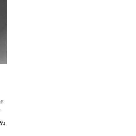
นหา
ุด
SHARE
TWEET
LINE
EMAIL
น
วัน