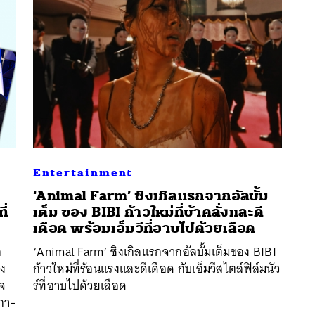
Entertainment
‘Animal Farm’ ซิงเกิลแรกจากอัลบั้ม
ี่
เต็ม ของ BIBI ก้าวใหม่ที่บ้าคลั่งและดี
นหา
เดือด พร้อมเอ็มวีที่อาบไปด้วยเลือด
SHARE
TWEET
LINE
EMAIL
ก
‘Animal Farm’ ซิงเกิลแรกจากอัลบั้มเต็มของ BIBI
อง
ก้าวใหม่ที่ร้อนแรงและดีเดือด กับเอ็มวีสไตล์ฟิล์มนัว
าจ
ร์ที่อาบไปด้วยเลือด
กา-