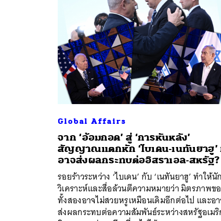
Global Affairs
จาก ‘อ้อมกอด’ สู่ ‘การหันหลัง’
สัญญาณแตกหัก ‘ไบเดน-เนทันยาฮู’ ท
ค้
อาจส่งผลกระทบต่ออิสราเอล-สหรัฐ?
รอยร้าวระหว่าง ‘ไบเดน’ กับ ‘เนทันยาฮู’ ทำให้นั
วิเคราะห์และสื่อล้วนตีความหมายว่า มิตรภาพข
ทั้งสองอาจไม่สวยหรูเหมือนเดิมอีกต่อไป และอ
ส่งผลกระทบต่อความสัมพันธ์ระหว่างสหรัฐอเมริ