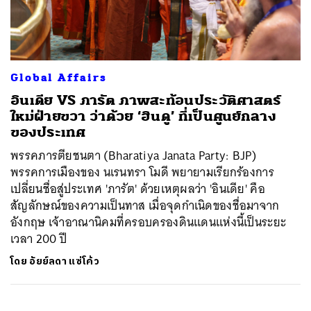
ค้นหา
Global Affairs
SHARE
TWEET
LINE
EMAIL
อินเดีย VS ภารัต ภาพสะท้อนประวัติศาสตร์
ใหม่ฝ่ายขวา ว่าด้วย ‘ฮินดู’ ที่เป็นศูนย์กลาง
ของประเทศ
พรรคภารตียชนตา (Bharatiya Janata Party: BJP)
พรรคการเมืองของ นเรนทรา โมดี พยายามเรียกร้องการ
เปลี่ยนชื่อสู่ประเทศ 'ภารัต' ด้วยเหตุผลว่า 'อินเดีย' คือ
สัญลักษณ์ของความเป็นทาส เมื่อจุดกำเนิดของชื่อมาจาก
อังกฤษ เจ้าอาณานิคมที่ครอบครองดินแดนแห่งนี้เป็นระยะ
เวลา 200 ปี
โดย
อัยย์ลดา แซ่โค้ว