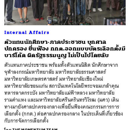
Internal Affairs
ตัวแทนนักศึกษา-ภาคประชาชน บุกศาล
ปกครอง ยื่นฟ้อง กกต.ออกแบบบัตรเลือกตั้งมี
บาร์โค้ด ผิดรัฐธรรมนูญ ไม่เป็นไปโดยลับ
ตัวแทนภาคประชาชน พร้อมทั้งตัวแทนนิสิต นักศึกษาจาก
จุฬาลงกรณ์มหาวิทยาลัย มหาวิทยาลัยธรรมศาสตร์
มหาวิทยาลัยเกษตรศาสตร์ มหาวิทยาลัยเชียงใหม่
มหาวิทยาลัยขอนแก่น สถาบันเทคโนโลยีพระจอมเกล้าคุณ
ทหารลาดกระบัง มหาวิทยาลัยแม่ฟ้าหลวง มหาวิทยาลัย
รามคำแหง และมหาวิทยาลัยศรีนครินทรวิโรฒ (มศว) เดิน
ทางมายังศาลปกครองกลางเพื่อยื่นฟ้องคณะกรรมการการ
เลือกตั้ง (กกต.) ต่อศาลปกครองกลาง ในประเด็นที่เกี่ยวข้อง
กับการจัดการเลือกตั้ง
ค้นหา
SHARE
TWEET
LINE
EMAIL