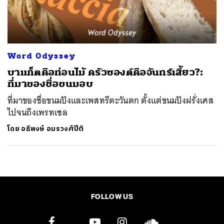
ค้นหา
SHARE
TWEET
LINE
EMAIL
Word Odyssey
บาแก็ตคือท่อนไม้ ครัวซองต์คือจันทร์เสี้ยว?:
ที่มาของชื่อขนมอบ
ที่มาของชื่อขนมปังและเพสทรีตะวันตก ตั้งแต่ขนมปังฝรั่งเศส
ไปจนถึงเพรทเซล
โดย
อธิพงษ์ อมรวงศ์ปีติ
FOLLOW US