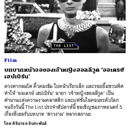
Film
บทบาทหน้าจอของเจ้าหญิงฮอลลีวูด ‘ออเดรย์
เฮปเบิร์น’
ดวงตากลมโต คิ้วคมเข้ม ใบหน้าเรียวเล็ก และรอยยิ้มชวนพิศ
ทำให้ ‘ออเดรย์ เฮปเบิร์น’ ฉายา ‘เจ้าหญิงฮอลลีวูด’ เป็น
ตำนานแห่งความงามคลาสสิก และแฟชั่นไอคอนระดับโลก
จนถึงวันนี้ The List ประจำสัปดาห์นี้ ขอเชิญชมภาพยนตร์ 5
เรื่องที่เธอรับบทบาท ‘สาวงาม’ หลากสถานะ
โดย
สิรินารถ อินทะพันธ์