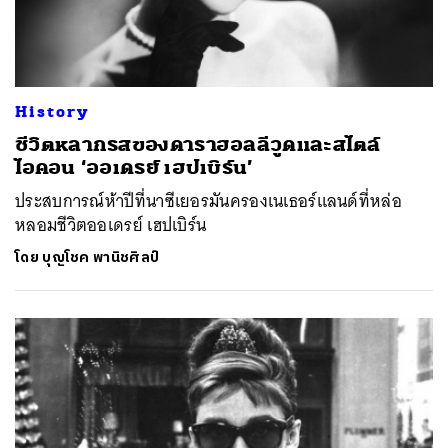
History
ชีวิตหลากรสของดาราฮอลลีวูดและสไตล์
ไอคอน ‘ออเดรย์ เฮปเบิร์น’
ประสบการณ์ห้าปีที่นาซีเยอรมันครองเนเธอร์แลนด์ที่หล่อ
หลอมชีวิตออเดรย์ เฮปเบิร์น
โดย
บุญโชค พานิชศิลป์
ค้นหา
SHARE
TWEET
LINE
EMAIL