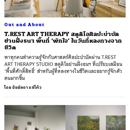
Out and About
T.REST ART THERAPY สตูดิโอศิลปะบำบัด
ย่านฝั่งธนฯ พื้นที่ ‘พักใจ’ ในวันที่หลงทางจาก
ชีวิต
พาทุกคนทำความรู้จักกับศาสตร์ศิลปะบำบัดผ่าน T.REST
ART THERAPY STUDIO สตูดิโอย่านฝั่งธนฯ ที่เปรียบเสมือน
‘พื้นที่ศักดิ์สิทธิ์’ สำหรับผู้ที่หลงทางในชีวิตและอยากรู้จักตัว
ตนมากขึ้น
โดย
อัยย์ลดา แซ่โค้ว
ค้นหา
SHARE
TWEET
LINE
EMAIL