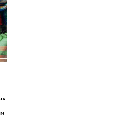
ด
นหา
SHARE
TWEET
LINE
EMAIL
ียน
ยน