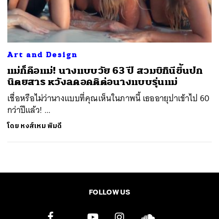
ค้นหา
SHARE
TWEET
LINE
EMAIL
Art and Design
แม่ก็คือแม่! นางแบบวัย 63 ปี สวมบิกินีขึ้นปก
นิตยสาร หวังลดอคติต่อนางแบบรุ่นแม่
เชื่อหรือไม่ว่านางแบบที่คุณเห็นในภาพนี้ เธออายุปาเข้าไป 60
กว่าปีแล้ว! ...
โดย
หงส์เหม พิมดี
FOLLOW US