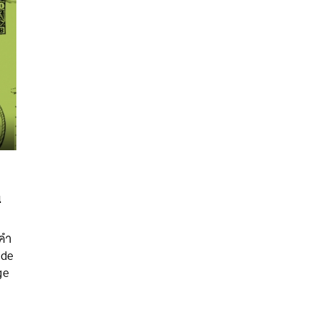
น
นหา
SHARE
TWEET
LINE
EMAIL
อคำ
ode
ge