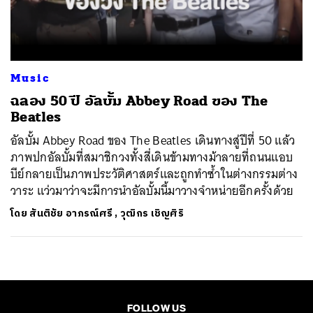
ค้นหา
SHARE
TWEET
LINE
EMAIL
Music
ฉลอง 50 ปี อัลบั้ม Abbey Road ของ The
Beatles
อัลบั้ม Abbey Road ของ The Beatles เดินทางสู่ปีที่ 50 แล้ว
ภาพปกอัลบั้มที่สมาชิกวงทั้งสี่เดินข้ามทางม้าลายที่ถนนแอบ
บีย์กลายเป็นภาพประวัติศาสตร์และถูกทำซ้ำในต่างกรรมต่าง
วาระ แว่วมาว่าจะมีการนำอัลบั้มนี้มาวางจำหน่ายอีกครั้งด้วย
โดย
สันติชัย อาภรณ์ศรี
,
วุฒิกร เชิญศิริ
FOLLOW US