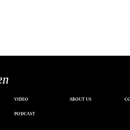
้
en
VIDEO
ABOUT US
C
PODCAST