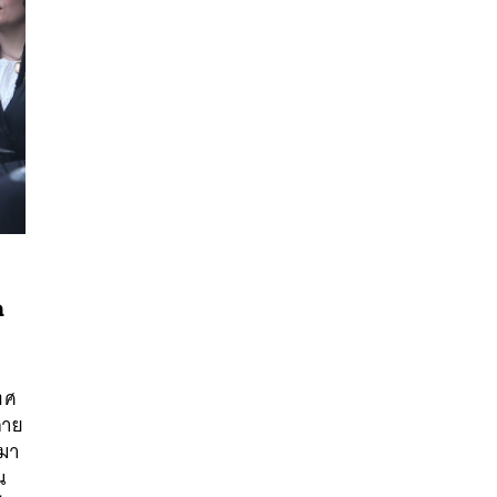
ด
นหา
SHARE
TWEET
LINE
EMAIL
ทศ
ลาย
รมา
น