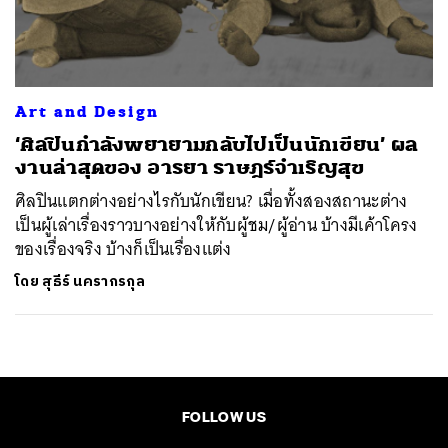
ค้นหา
SHARE
TWEET
LINE
EMAIL
Art and Design
‘ศิลปินกำลังพยายามกลับไปเป็นนักเขียน’ ผล
งานล่าสุดของ อารยา ราษฎร์จำเริญสุข
ศิลปินแตกต่างอย่างไรกับนักเขียน? เมื่อทั้งสองสถานะต่าง
เป็นผู้เล่าเรื่องราวบางอย่างให้กับผู้ชม/ผู้อ่าน บ้างมีเค้าโครง
ของเรื่องจริง บ้างก็เป็นเรื่องแต่ง
โดย
สุธีร์ นครากรกุล
FOLLOW US