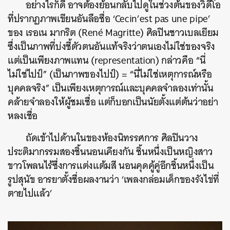
อย่างไรก็ดี อาจต้องย้อนกลับไปดูในช่วงต้นของวิดีโอ
ที่ปรากฏภาพเขียนอันลือชื่อ ‘Cecin’est pas une pipe’
ของ เรอเน มากริต (René Magritte) ศิลปินชาวเบลเยียม
ซึ่งเป็นภาพที่บ่งชี้ตัวตนอันแท้จริงว่าตนเองไม่ใช่ของจริง
แต่เป็นเพียงภาพแทน (representation) กล่าวคือ “นี่
ไม่ใช่ไปป์” (เป็นภาพของไปป์) = “นี่ไม่ใช่เหตุการณ์หรือ
บุคคลจริง” เป็นเพียงเหตุการณ์และบุคคลจำลองเท่านั้น
ค้นหา
คล้ายจำลองให้ผู้ชมเชื่อ แต่ก็บอกเป็นนัยตั้งแต่ต้นว่าอย่า
SHARE
TWEET
LINE
EMAIL
หลงเชื่อ
ถัดเข้าไปด้านในของห้องนิทรรศการ ศิลปินวาง
ประติมากรรมสองชิ้นนอนเคียงกัน ชิ้นหนึ่งเป็นหญิงสาว
ขาวโพลนไร้ซึ่งการแต่งแต้มสี นอนคุดคู้คู่อีกชิ้นหนึ่งเป็น
รูปสุนัข อารยาตั้งชื่อผลงานว่า ‘เพลงกล่อมเด็กของรังไข่ที่
ตายไปแล้ว’