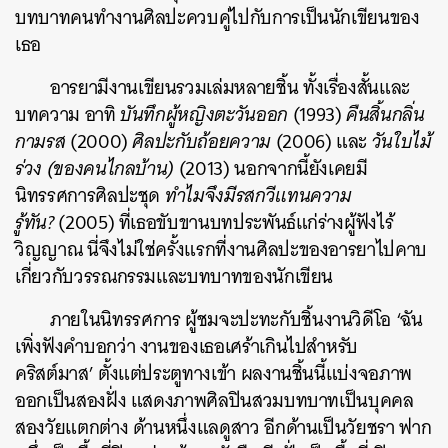
บทบาทคนทำงานศิลปะควบคู่ไปกับการเป็นนักเขียนของ
เธอ
อารยามีงานเขียนรวมเล่มหลายชิ้น ทั้งเรื่องสั้นและ
บทความ อาทิ
บันทึกผู้หญิงตะวันออก
(1993)
คืนสิ้นกลิ่น
กามรส
(2000)
ศิลปะกับถ้อยความ
(2006) และ
วันใบไม้
ร่วง (ของคนไกลบ้าน)
(2013) นอกจากนี้ยังเคยมี
นิทรรศการศิลปะชุด
ทำไมจึงมีรสกวีแทนความ
รู้ทัน?
(2005) ที่เธอขับขานบทประพันธ์แก่ร่างผู้ฟังไร้
วิญญาณ นี่จึงไม่ใช่ครั้งแรกที่งานศิลปะของอารยาไปคาบ
เกี่ยวกับวรรณกรรมและบทบาทของนักเขียน
ภายในนิทรรศการ ผู้ชมจะปะทะกับชิ้นงานวิดีโอ ‘ฉัน
เพิ่งฟังคำบอกว่า งานของเธอเศร้าเกินไปสำหรับ
คริสต์มาส’ ตั้งแต่ประตูทางเข้า ผลงานชิ้นนี้แบ่งจอภาพ
ออกเป็นสองฝั่ง แสดงภาพศิลปินสวมบทบาทเป็นบุคคล
สองวัยแตกต่าง ด้านหนึ่งแลดูสาว อีกด้านเป็นวัยชรา ฟาก