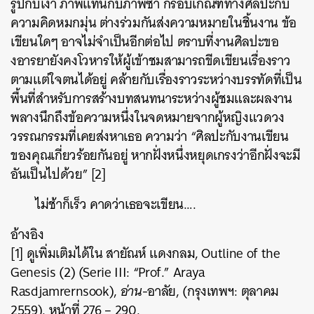
รูปกับเงา ภาพแทนกับภาพซ้ำ กรอบเกณฑ์ทางศิลปะกับ
ความคิดหมกมุ่น ต่างร่วมกันส่งความหมายในชิ้นงาน ข้อ
เขียนใดๆ อาจไม่จำเป็นอีกต่อไป ตราบที่งานศิลปะขอ
งอารยายังคงโวหารให้ผู้เข้าชมสามารถขีดเขียนเรื่องราว
ตามแต่ใจตนได้อยู่ คล้ายกับเรื่องราวระหว่างบรรทัดที่เป็น
พื้นที่สำหรับการสร้างบทสนทนาระหว่างผู้ชมและผลงาน
พลางนึกถึงข้อความหนึ่งในจดหมายจากผู้หญิงแวดวง
วรรณกรรมที่เคยส่งหาเธอ ความว่า “ศิลปะกับงานเขียน
ของคุณเกี่ยวร้อยกันอยู่ หากฝั่งหนึ่งหยุดเกรงว่าอีกฝั่งจะมี
อันเป็นไปด้วย” [2]
ไม่ช้าก็เร็ว คาดว่าเธอจะเขียน….
อ้างอิง
[1] ดูเพิ่มเติมได้ใน สายัณห์ แดงกลม, Outline of the
Genesis (2) (Serie III: “Prof.” Araya
Rasdjamrernsook),
อ่าน
-อาลัย, (กรุงเทพฯ: ตุลาคม
2559). หน้าที่ 276 – 290.