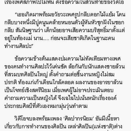
เรื่องเพศสภาพไปไม่พ้น ดังข้อความในส่วนท้ายของวิดีโอ
“เธอเกิดมาพร้อมอวัยวะเพศรูปกลีบดอกไม้แย้ม โคน
กลีบบางหนึ่งมีปูดนูนคล้ายหนอนตัวผู้หันหัวซุกฝังในซอก
กลีบ สันนิษฐานว่า เด็กน้อยอาจเสียความบริสุทธิ์มาตั้งแต่
อยู่ในท้องแม่ นาน….. ก่อนจะเสียชาติเกิดในฐานะคน
ทำงานศิลปะ”
ข้อความข้างต้นแสดงปมความไม่ทัดเทียมทางเพศ
ของคนทำงานศิลปะไว้เด่นชัด ล้อกันกับนักแสดงชายล้วน
ที่สวมบทศิลปินใหญ่ ตั้งคำถามต่อชิ้นงานหญิงไม่สม
ปรกติ ท้องแก่เก้าเดือนใกล้คลอด ผลงานของอารยาล้วน
เป็นโจทย์เชิงสตรีนิยม เมื่อเพศผู้ไม่อาจประเมินตอบ
คำถามความเป็นหญิงได้ จึงเฉไฉไปเน้นหนักเรื่ององค์
ประกอบศิลป์ที่ตัวเองหมกมุ่นวุ่นทำตาม
วิดีโอจบลงพร้อมเพลง ‘ศิลปากรนิยม’ อันมีเนื้อหา
เกี่ยวกับการทำงานของศิลปิน เหล่าศิลปิน(แห่งชาติ)ต่าง