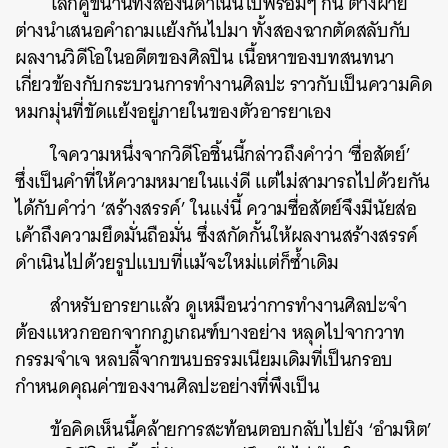
โลกคู่ขนานทั้งสองนี้ดำเนินไปพร้อมๆ กัน ต่างฝ่าย
ต่างนำเสนอคำถามแย้งกันไปมา ทั้งสองฉากตัดสลับกับ
ผลงานวิดีโอในอดีตของศิลปิน เนื้อหาของบทสนทนา
เกี่ยวข้องกับกระบวนการทำงานศิลปะ ราวกับเป็นความคิด
หมกมุ่นที่ขัดแย้งอยู่ภายในของตัวอารยาเอง
ใจความหนึ่งจากวิดีโอชิ้นนี้กล่าวถึงคำว่า ‘ซื่อสัตย์’
ซึ่งเป็นคำที่ให้ความหมายในแง่ดี แต่ไม่สามารถไปด้วยกัน
ได้กับคำว่า ‘สร้างสรรค์’ ในแง่นี้ ความซื่อสัตย์จึงมีนัยส่อ
เค้าถึงความยึดมั่นถือมั่น ซึ่งสกัดกั้นให้ผลงานสร้างสรรค์
ดำเนินไปด้วยรูปแบบที่แม้จะใหม่แต่ก็ซ้ำเดิม
สำหรับอารยาแล้ว ดูเหมือนว่าการทำงานศิลปะจำ
ต้องแหวกออกจากกฎเกณฑ์บางอย่าง หลุดไปจากวาท
กรรมจำเจ หลบลี้จากขนบธรรมเนียมเดิมที่เป็นกรอบ
กำหนดคุณค่าของงานศิลปะอย่างที่พึงเป็น
ข้อคิดเห็นนี้คล้ายการสะท้อนตอบกลับไปยัง ‘อำมหิต’