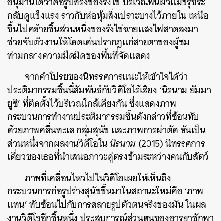
อนุมานได้ว่าคือรูปทรงของรังไข่ บริเวณพื้นผิวแม้ขรุขระ
กลับดูแข็งแรง ราวกับห่อหุ้มสิ่งเปราะบางไว้ภายใน เหนือ
ขึ้นไปคล้ายชิ้นส่วนหนึ่งของรังไข่ฉายแสงไฟสาดลงมา
ช่วยจับตัวงานให้โดดเด่นปรากฏแก่สายตาของผู้ชม
ท่ามกลางความมืดมิดของพื้นที่จัดแสดง
จากคำโปรยของนิทรรศการแนะให้เข้าใจได้ว่า
ประติมากรรมชิ้นนี้สัมพันธ์กับวิดีโอไร้เสียง ‘นิรนาม ยัมมา
ยูชิ’ ที่ติดตั้งไว้บริเวณใกล้เคียงกัน ซึ่งแสดงภาพ
กระบวนการทำงานประติมากรรมชิ้นดังกล่าวที่ซ้อนทับ
ด้วยภาพคลื่นทะเล กลุ่มสุนัข และภาพการผ่าตัด อันเป็น
ส่วนหนึ่งจากผลงานวิดีโอใน
นิรนาม
(2015) นิทรรศการ
เดี่ยวของเธอที่นำเสนอภาวะคู่ตรงข้ามระหว่างคนกับสัตว์
ภาพที่เคลื่อนไหวไปในวิดีโอเผยให้เห็นถึง
กระบวนการก่อรูปร่างสุนัขขึ้นมาในสถานะใหม่คือ ‘ภาพ
แทน’ ทับซ้อนไปกับการสลายรูปตัวตนจริงของมัน ในผล
งานวิดีโออีกชิ้นหนึ่ง ประสบการณ์ส่วนตนของอารยาชักพา