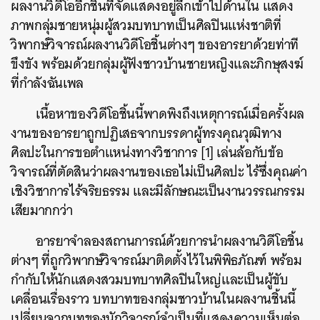
ผลงานวิดีโออีกชิ้นที่จัดแสดงอยู่ลึกเข้าไปด้านใน แสดง
ภาพกลุ่มชายหนุ่มผู้สวมบทบาทเป็นศิลปินแห่งชาติที่
วิพากษ์วิจารณ์ผลงานวิดีโอชิ้นต่างๆ ของอารยาด้วยท่าที
ขึงขัง พร้อมด้วยกลุ่มผู้ฟังชาวบ้านชายหญิงและภิกษุสงฆ์
ที่กำลังฉันเพล
เนื้อหาของวิดีโอชิ้นนี้พาดพิงถึงเหตุการณ์เมื่อครั้งผล
งานของอารยาถูกปฏิเสธจากบรรดาผู้ทรงคุณวุฒิทาง
ศิลปะในการขอตำแหน่งทางวิชาการ [1] เล่นล้อกับข้อ
วิจารณ์ที่ตัดสินว่าผลงานของเธอไม่เป็นศิลปะ ไร้ซึ่งคุณค่า
เชิงวิชาการไร้จริยธรรม และมีลักษณะเป็นงานวรรณกรรม
เสียมากกว่า
อารยาจำลองสถานการณ์ด้วยการนำผลงานวิดีโอชิ้น
ต่างๆ ที่ถูกวิพากษ์วิจารณ์มาติดตั้งไว้ในพิพิธภัณฑ์ พร้อม
กำกับให้นักแสดงสวมบทบาทศิลปินใหญ่และเป็นผู้ขับ
เคลื่อนเรื่องราว บทบาทของกลุ่มชาวบ้านในผลงานชิ้นนี้
เปลี่ยนจากบทของนักวิจารณ์จำเป็นที่แสดงความเห็นต่อ