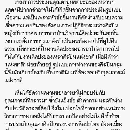
เกณฑ์การประเมินคุณค่าอันสัตย์ซื่อของเหล่านัก
แสดงฝีปากกล้าอาจไม่ได้เกิดขึ้นจากการประเมินรูปแบบ
เนื้องาน แต่เป็นเพราะหัวข้อชิ้นงานที่คัดง้างกับขนบความ
เชื่อความเคยชินของสังคม ภาพปฏิกิริยาระหว่างศิลปิน
หญิงกับซากศพ ภาพชาวบ้านวิจารณ์ศิลปะตะวันตกชิ้น
เอก กระทั่งภาพการแกล้งทำเป็นคนท้องคนไส้ที่ดูไร้ศีล
ธรรม เนื้อหาเช่นนี้ในงานศิลปะของอารยาไม่สามารถไป
กันได้กับงานศิลปะของเหล่าศิลปินแห่งชาติ เมื่อมีคำว่า
‘แห่งชาติ’ ห้อยท้ายอยู่ รูปแบบการทำงานของศิลปินกลุ่ม
นี้จึงมักเกี่ยวข้องกับเรื่องชาตินิยมที่ต้องตอบรับอุดมการณ์
แห่งชาติ
เห็นได้ชัดว่าผลงานของอารยาไม่ตอบรับกับ
อุดมการณ์ที่กล่าวมา ซ้ำยังแข็งข้อ ตั้งคำถาม และคัดง้าง
กับประวัติศาสตร์ศิลป์ จึงไม่แปลกใจที่การขอตำแหน่งทาง
วิชาการของเธอถึงได้รับการบอกปัดอย่างไม่ใยดี ซ้ำร้าย
การประเมินคุณค่าศิลปินของวงการศิลปะไทย ยังคงเลี่ยง