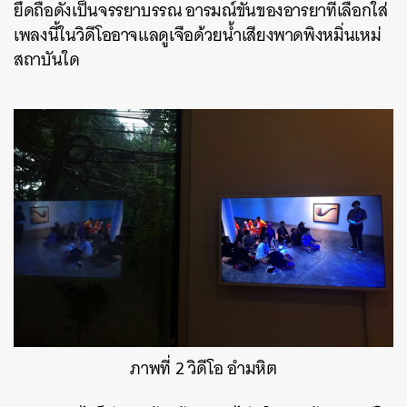
ยึดถือดังเป็นจรรยาบรรณ อารมณ์ขันของอารยาที่เลือกใส่
เพลงนี้ในวิดีโออาจแลดูเจือด้วยน้ำเสียงพาดพิงหมิ่นเหม่
สถาบันใด
ภาพที่ 2 วิดีโอ อำมหิต