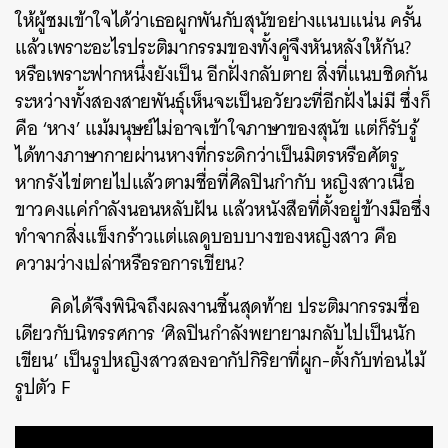
ให้ผู้ชมเข้าใจได้ว่าเธอผูกพันกับสุนัขอย่างแนบแน่น ครั้น
แล้วเพราะอะไรประติมากรรมของทั้งคู่จึงหันหลังให้กัน?
หรือเพราะฟากหนึ่งยังเป็น อีกฝั่งกลับตาย สิ่งที่แนบชิดกัน
ระหว่างทั้งสองสายพันธุ์เห็นจะเป็นอวัยวะที่อีกฝั่งไม่มี ซึ่งก็
คือ ‘หาง’ แม้มนุษย์ไม่อาจเข้าใจภาษาของสุนัข แต่ก็รับรู้
ได้ทางภาษากายผ่านหางที่กระดิกว่าเป็นมิตรหรือศัตรู
หากรังไข่ตายไปแล้วตามชื่อที่ศิลปินกำกับ หญิงสาวเนื้อ
ขาวคงแค่กำลังนอนหลับฝัน แล้วหนังสือที่ตั้งอยู่ข้างมือซึ่ง
ทำจากสิ่งแข็งกร้าวแต่แลดูบอบบางของหญิงสาว คือ
ความว่างเปล่าหรือรอการเขียน?
คิดได้จึงพินิจถึงผลงานชิ้นสุดท้าย ประติมากรรมชื่อ
เดียวกับนิทรรศการ ‘ศิลปินกำลังพยายามกลับไปเป็นนัก
เขียน’ เป็นรูปหญิงสาวสองอากัปกิริยาที่ผูก-ตั้งกับท่อนไม้
รูปตัว F