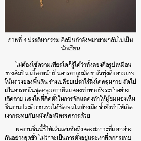
ภาพที่ 4 ประติมากรรม ศิลปินกำลังพยายามกลับไปเป็น
นักเขียน
ไม่ต้องใช้ความเพียรใดก็รู้ได้ว่าทั้งสองคือรูปเหมือน
ของศิลปิน เบื้องหน้าเป็นอารยาถูกมัดขาหัวพุ่งดิ่งตามแรง
โน้มถ่วงของพื้นดิน ร่างเปลือยเปล่าไร้สิ่งใดคลุมกาย ถัดไป
เป็นอารยาในชุดคลุมยาวยืนแสดงท่าทางเริงระบำอย่าง
เฉิดฉาย แสงไฟที่ติดตั้งในการจัดแสดงทำให้ผู้ชมมองเห็น
ชิ้นงานประติมากรรมได้ชัดเจนในห้องมืด ซ้ำยังทำให้เกิด
เงากระทบกับผนังห้องนิทรรศการด้วย
ผลงานชิ้นนี้ชี้ให้เห็นเด่นชัดถึงสองสภาวะที่แตกต่าง
กันอย่างสุดขั้ว ไม่ว่าจะเป็นการตั้งอยู่และเงาที่ตกกระทบ