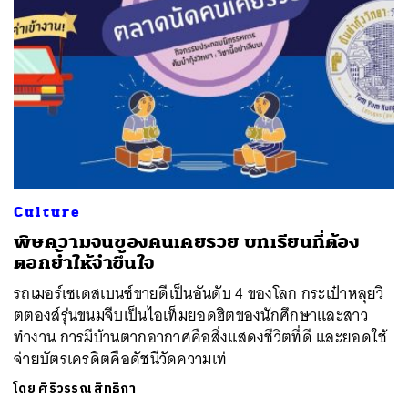
Culture
พิษความจนของคนเคยรวย บทเรียนที่ต้อง
ตอกย้ำให้จำขึ้นใจ
รถเมอร์เซเดสเบนซ์ขายดีเป็นอันดับ 4 ของโลก กระเป๋าหลุยวิ
ตตองส์รุ่นขนมจีบเป็นไอเท็มยอดฮิตของนักศึกษาและสาว
ทำงาน การมีบ้านตากอากาศคือสิ่งแสดงชีวิตที่ดี และยอดใช้
จ่ายบัตรเครดิตคือดัชนีวัดความเท่
โดย
ศิริวรรณ สิทธิกา