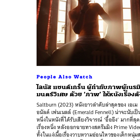
People Also Watch
ไลนัส แซนด์เกร็น ผู้กำกับภาพผู้เนรม
มนตร์วิเศษ ด้วย ‘ภาพ’ ให้หนังเรื่องด
Saltburn (2023) หนังยาวลำดับล่าสุดของ เอเม
อนัลด์ เฟนเนลล์ (Emerald Fennell) น่าจะนับเป็
หนึ่งในหนังที่ได้รับเสียงวิจารณ์ ‘อื้ออึง’ มากที่สุด
ค้
เรื่องหนึ่ง หลังออกฉายทางสตรีมมิง Prime Vide
ทั้งในแง่เนื้อเรื่องวาบหวามอ่อนไหวของเด็กหนุ่ม