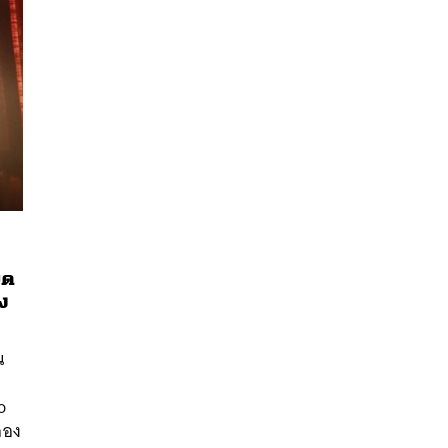
ิต
ัง
น
นหา
o
SHARE
TWEET
LINE
EMAIL
สอง