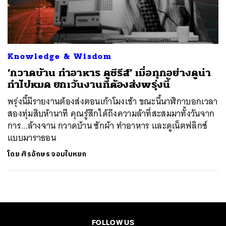
ค้นหา
SHARE
TWEET
LINE
EMAIL
Knowledge & Wisdom
‘กวาดบ้าน ทำอาหาร ดูซีรีส์’ เมื่อทุกอย่างดูน่า
ทำไปหมด ยกเว้นงานที่ต้องส่งพรุ่งนี้
พรุ่งนี้มีรายงานต้องส่งตอนเก้าโมงเช้า ขณะนี้นาฬิกาบอกเวลา
สองทุ่มสิบห้านาที คุณรู้สึกได้ถึงความล้าที่สะสมมาทั้งวันจาก
การ...ล้างจาน กวาดบ้าน ซักผ้า ทำอาหาร และดูเน็ตฟลิกซ์
แบบมาราธอน
โดย
ศิรอักษร จอมใบหยก
FOLLOW US