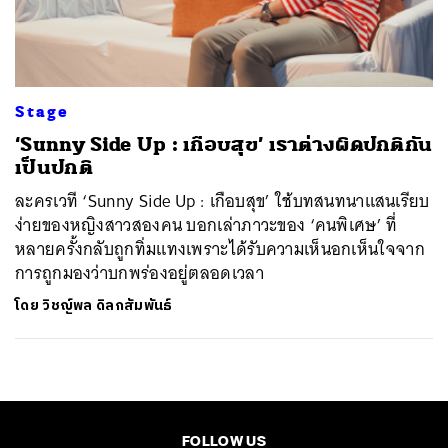
ค้นหา
SHARE
TWEET
LINE
EMAIL
Stage
‘Sunny Side Up : เกือบสุข’ เราต่างผิดปกติกัน
เป็นปกติ
ละครเวที ‘Sunny Side Up : เกือบสุข’ ใช้บทสนทนาแสนเรียบ
ง่ายของหญิงสาวสองคน บอกเล่าภาวะของ ‘คนพิเศษ’ ที่
หลายครั้งกลับถูกทิ่มแทงเพราะได้รับความเห็นอกเห็นใจจาก
การถูกมองว่าบกพร่องอยู่ตลอดเวลา
โดย
วิชญ์พล ดิลกสัมพันธ์
FOLLOW US