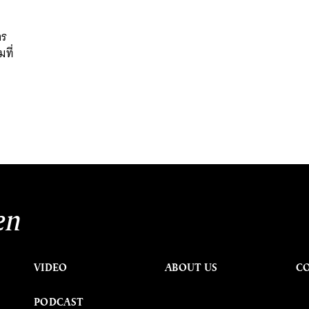
าร
ที่
en
VIDEO
ABOUT US
C
PODCAST