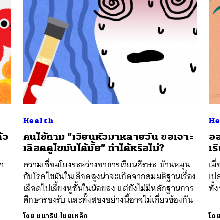
Health
He
้ว
คนไข้ถาม “เวียนหัวมาหลายวัน ขอเจาะ
ออ
นหา
เลือดดูไขมันได้มั้ย” ทำได้หรือไม่?
เร
SHARE
TWEET
LINE
EMAIL
ยา
ความเชื่อมโยงระหว่างอาการเวียนศีรษะ-บ้านหมุน
เม
น
กับโรคไขมันในเลือดสูงน่าจะเกิดจากสมมติฐานเรื่อง
เป
เลือดไปเลี้ยงหูชั้นในน้อยลง แต่ยังไม่มีหลักฐานการ
ทั้
ศึกษารองรับ และทั้งสองอย่างนี้อาจไม่เกี่ยวข้องกัน
โดย
ชนาธิป ไชยเหล็ก
โด