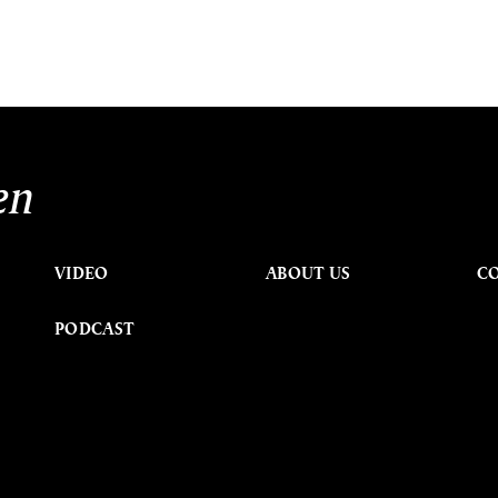
en
VIDEO
ABOUT US
C
PODCAST