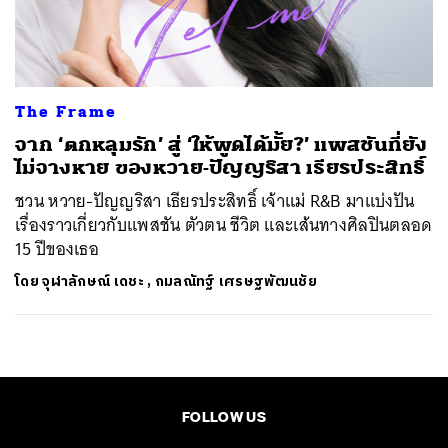
ค้นหา
SHARE
TWEET
LINE
EMAIL
The Frame
จาก ‘ตกหลุมรัก’ สู่ ‘ให้พูดได้มั้ย?’ แพสชันที่ยัง
ไม่จางหาย ของหวาย-ปัญญริสา เธียรประสิทธิ์
ชวน หวาย-ปัญญริสา เธียรประสิทธิ์ เจ้าแม่ R&B มาแบ่งปัน
เรื่องราวเกี่ยวกับแพสชัน ตัวตน ชีวิต และเส้นทางศิลปินตลอด
15 ปีของเธอ
โดย
จุฬาลักษณ์ เดชะ
,
กมลณัทฐ์ เศรษฐพัฒนชัย
FOLLOW US