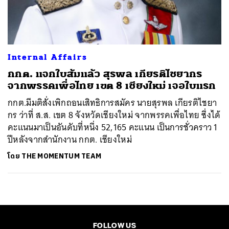
ค้นหา
SHARE
TWEET
LINE
EMAIL
Internal Affairs
กกต. แจกใบส้มแล้ว สุรพล เกียรติไชยากร
จากพรรคเพื่อไทย เขต 8 เชียงใหม่ เจอใบแรก
กกต.มีมติสั่งเพิกถอนเสิทธิการสมัคร นายสุรพล เกียรติไชยา
กร ว่าที่ ส.ส. เขต 8 จังหวัดเชียงใหม่ จากพรรคเพื่อไทย ซึ่งได้
คะแนนมาเป็นอันดับที่หนึ่ง 52,165 คะแนน เป็นการชั่วคราว 1
ปีหลังจากสำนักงาน กกต. เชียงใหม่
โดย
THE MOMENTUM TEAM
FOLLOW US