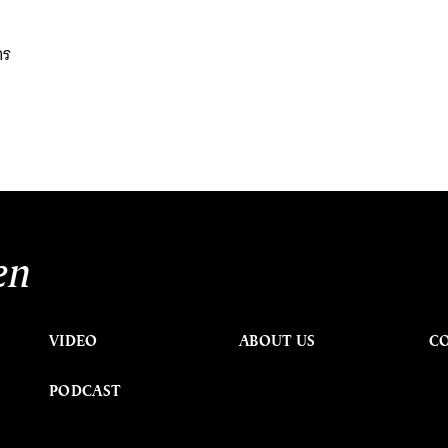
าร
en
VIDEO
ABOUT US
C
PODCAST