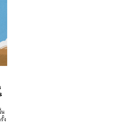
า
ร
นหา
SHARE
TWEET
LINE
EMAIL
ื่น
ั้ง