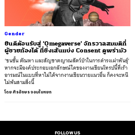
ค้นหา
SHARE
TWEET
LINE
EMAIL
Gender
ยินดีต้อนรับสู่ ‘Omegaverse’ จักรวาลสมมติที่
ผู้ชายท้องได้ ที่ซึ่งเส้นแบ่ง Consent ดูพร่ามัว
‘ชนชั้น ตัณหา และสัญชาตญาณสัตว์ป่าในการดำรงเผ่าพันธุ์’
หากจะมีองค์ประกอบเอกลักษณ์ใดของงานเขียนโทรปนี้ที่เร้า
อารมณ์ในแบบที่หาไม่ได้จากงานเขียนวายแนวอื่น ก็คงจะหนี
ไม่พ้นสามสิ่งนี้
โดย
ศิรอักษร จอมใบหยก
FOLLOW US