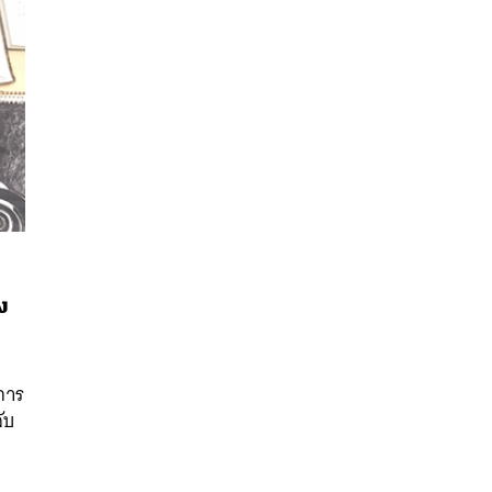
ง
นหา
SHARE
TWEET
LINE
EMAIL
การ
ับ