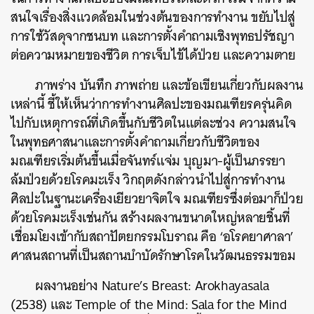
สนใจเรื่องสิ่งแวดล้อมในช่วงต้นของการทำงาน ขยับไปสู่
การใช้วัสดุจากชนบท และการตั้งคำถามเชิงพุทธปรัชญา
ต่อความหมายของชีวิต การเจ็บไข้ได้ป่วย และความตาย
ภาพร่าง บันทึก ภาพถ่าย และข้อเขียนเกี่ยวกับผลงาน
เหล่านี้ ชี้ให้เห็นว่าการทำงานศิลปะของมณเฑียรครุ่นคิด
ไปกับเหตุการณ์ที่เกิดขึ้นกับชีวิตในแต่ละช่วง ความสนใจ
ในพุทธศาสนาและการตั้งคำถามเกี่ยวกับชีวิตของ
มณเฑียรเริ่มต้นขึ้นเมื่อจันทร์แจ่ม บุญมา-ผู้เป็นภรรยา
ล้มป่วยด้วยโรคมะเร็ง วิกฤตดังกล่าวนำไปสู่การทำงาน
ศิลปะในฐานะเครื่องเยียวยาจิตใจ มณเฑียรซึ่งต่อมาก็ป่วย
ด้วยโรคมะเร็งเช่นกัน สร้างผลงานขนาดใหญ่หลายชิ้นที่
เชื่อมโยงเข้ากับสถาปัตยกรรมโบราณ คือ ‘อโรคยาศาลา’
ศาสนสถานที่เป็นสถานบำบัดรักษาโรคในวัฒนธรรมขอม
ผลงานอย่าง Nature’s Breast: Arokhayasala
(2538) และ Temple of the Mind: Sala for the Mind