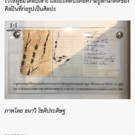
ไว้ให้ผู้ชมได้สืบเสาะ และปะติดปะต่อความรู้สึกนึกคิดของ
ศิลปินที่ก่อรูปเป็นศิลปะ
ภาพโดย ธนาวิ โชติประดิษฐ