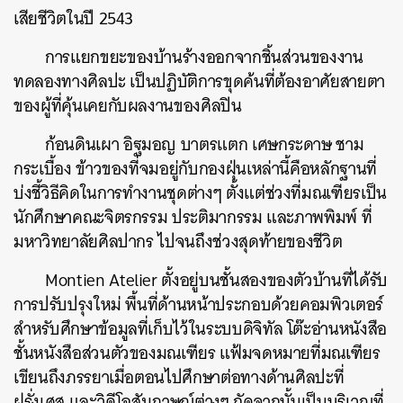
เสียชีวิตในปี 2543
การแยกขยะของบ้านร้างออกจากชิ้นส่วนของงาน
ทดลองทางศิลปะ เป็นปฏิบัติการขุดค้นที่ต้องอาศัยสายตา
ของผู้ที่คุ้นเคยกับผลงานของศิลปิน
ก้อนดินเผา อิฐมอญ บาตรแตก เศษกระดาษ ชาม
กระเบื้อง ข้าวของที่จมอยู่กับกองฝุ่นเหล่านี้คือหลักฐานที่
บ่งชี้วิธีคิดในการทำงานชุดต่างๆ ตั้งแต่ช่วงที่มณเฑียรเป็น
นักศึกษาคณะจิตรกรรม ประติมากรรม และภาพพิมพ์ ที่
มหาวิทยาลัยศิลปากร ไปจนถึงช่วงสุดท้ายของชีวิต
Montien Atelier ตั้งอยู่บนชั้นสองของตัวบ้านที่ได้รับ
การปรับปรุงใหม่ พื้นที่ด้านหน้าประกอบด้วยคอมพิวเตอร์
สำหรับศึกษาข้อมูลที่เก็บไว้ในระบบดิจิทัล โต๊ะอ่านหนังสือ
ชั้นหนังสือส่วนตัวของมณเฑียร แฟ้มจดหมายที่มณเฑียร
เขียนถึงภรรยาเมื่อตอนไปศึกษาต่อทางด้านศิลปะที่
ฝรั่งเศส และวิดีโอสัมภาษณ์ต่างๆ ถัดจากนั้นเป็นบริเวณที่