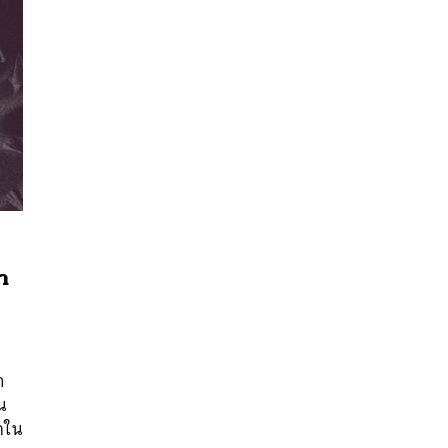
า
นหา
SHARE
TWEET
LINE
EMAIL
ำ
น
ักใน