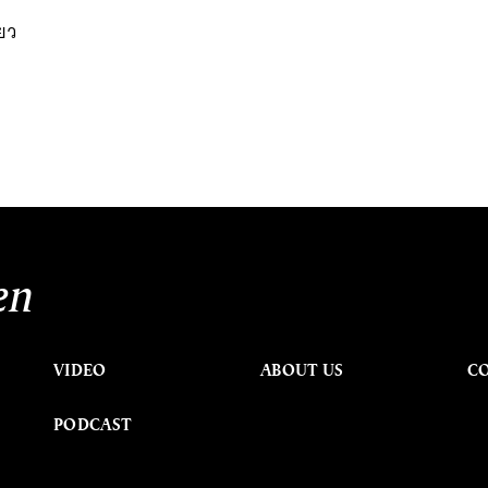
ียว
en
VIDEO
ABOUT US
C
PODCAST