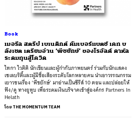
ค้นหา
SHARE
TWEET
LINE
EMAIL
Book
เมอรีล สตรีป เบเนดิกต์ คัมเบอร์แบตช์ เคท บ
ลังเชต เตรียมอ่าน ‘พีชยักษ์’ ของโรอัลด์ ดาห์ล
ระดมทุนสู้โควิด
ไทกา ไวติติ นักเขียนและผู้กำกับภาพยนตร์ ร่วมกับนักแสดง
เซเลบริตี้และผู้มีชื่อเสียงระดับโลกหลายคน นำเอาวรรณกรรม
เยาวชนเรื่อง ‘พีชยักษ์’ มาอ่านเป็นซีรีส์ 10 ตอน และปล่อยให้
ฟัง/ดู ทางยูทูบ เพื่อระดมเงินบริจาคเข้าสู่องค์กร Partners In
Helath
โดย
THE MOMENTUM TEAM