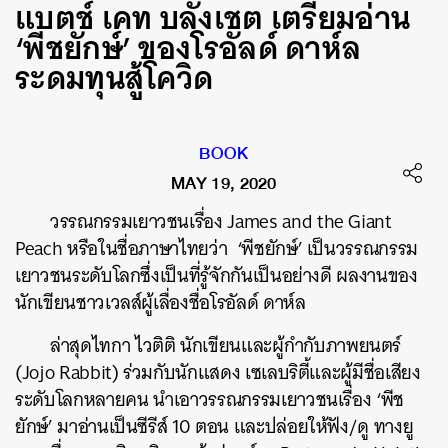
แบตช์ เคท บลังเชต เตรียมอ่าน
‘พีชยักษ์’ ของโรอัลด์ ดาห์ล
ระดมทุนสู้โควิด
BOOK
MAY 19, 2020
วรรณกรรมเยาวชนเรื่อง
James and the Giant
Peach
หรือในชื่อภาษาไทยว่า
‘
พีชยักษ์
’
เป็นวรรณกรรม
เยาวชนระดับโลกซึ่งเป็นที่รู้จักกันเป็นอย่างดี
ผลงานของ
นักเขียนชาวเวลส์ผู้เลื่องชื่อโรอัลด์
ดาห์ล
ล่าสุดไทกา
ไวติติ
นักเขียนและผู้กำกับภาพยนตร์
(Jojo Rabbit)
ร่วมกับนักแสดง
เซเลบริตี้และผู้มีชื่อเสียง
ระดับโลกหลายคน
นำเอาวรรณกรรมเยาวชนเรื่อง
‘
พีช
ยักษ์
’
มาอ่านเป็นซีรีส์
10
ตอน
และปล่อยให้ฟัง
/
ดู
ทางยู