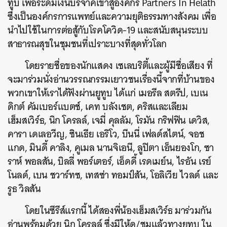
ทูบ
เพื่อระดมเงินบริจาคเข้าสู่องค์กร
Partners In Helath
ซึ่งเป็นองค์กรการแพทย์และความยุติธรรมทางสังคม
เพื่อ
นำไปใช้ในการต่อสู้กับโรคโควิด
-19
และสนับสนุนระบบ
สาธารณสุขในชุมชนที่เปราะบางที่สุดทั่วโลก
โดยรายชื่อของนักแสดง
เซเลบริตี้และผู้มีชื่อเสียง ที่
จะมาร่วมนั่งอ่านวรรณกรรมเยาวชนเรื่องนี้จากที่บ้านของ
พวกเขาให้เราได้ฟังผ่านยูทูบ ได้แก่ เมอรีล
สตรีป,
เบเน
ดิกต์
คัมเบอร์แบตช์,
เคท
บลังเชต, คริสและเลียม
เฮ็มสเวิร์ธ, นิก โครลล์,
เจมี่
คุลลัม,
โรมัน กริฟฟิน เดวิส,
คารา เดเลอวีญ, ซินเธีย เอริโว, บีนนี่
เฟลด์สไตน์
,
จอช
แกด
,
มินดี้ คาลิง
,
คูเมล
นานจิเอนี
,
ลูปิตา
เอ็นยองโก
,
ซา
ราห์
พอลสัน
,
บิลลี่ พอร์เตอร์, เอ็ดดี้ เรดเมย์น
,
ไรอัน
เรย์
โนลด์
,
เบน
ชวาร์ทซ
,
เทสซ่า
ทอมป์สัน
,
โอลิเวีย
ไวลด์
และ
รูธ วิลสัน
โดยในซีรีส์แรกนี้
ได้สองพี่น้องเฮ็มสเวิร์ธ มาร่วมกัน
อ่านพร้อมด้วย นิก โครลล์ ซึ่งมีให้ดู/ชมแล้วทางยูทูบ ใน