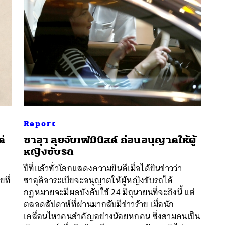
Report
ต่
ซาอุฯ ลุยจับเฟมินิสต์ ก่อนอนุญาตให้ผู้
หญิงขับรถ
นหา
ปีที่แล้วทั่วโลกแสดงความยินดีเมื่อได้ยินข่าวว่า
SHARE
TWEET
LINE
EMAIL
ยที่
ซาอุดิอาระเบียจะอนุญาตให้ผู้หญิงขับรถได้
กฎหมายจะมีผลบังคับใช้ 24 มิถุนายนที่จะถึงนี้ แต่
ตลอดสัปดาห์ที่ผ่านมากลับมีข่าวร้าย เมื่อนัก
เคลื่อนไหวคนสำคัญอย่างน้อยหกคน ซึ่งสามคนเป็น